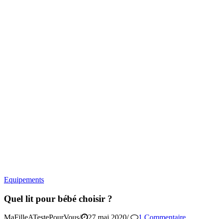
Equipements
Quel lit pour bébé choisir ?
MaFilleATestePourVous
/
27 mai 2020
/
1 Commentaire